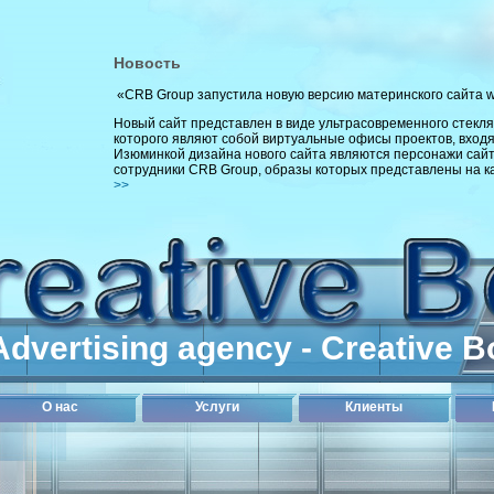
Новость
«CRB Group запустила новую версию материнского сайта w
Новый сайт представлен в виде ультрасовременного стекля
которого являют собой виртуальные офисы проектов, вход
Изюминкой дизайна нового сайта являются персонажи сайт
сотрудники CRB Group, образы которых представлены на к
>>
Advertising agency - Creative B
О нас
Услуги
Клиенты