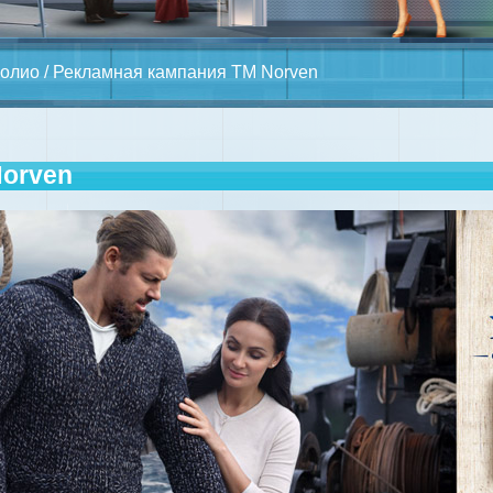
олио
/ Рекламная кампания ТМ Norven
Norven