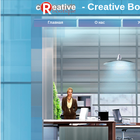
- Creative B
Главная
О нас
У