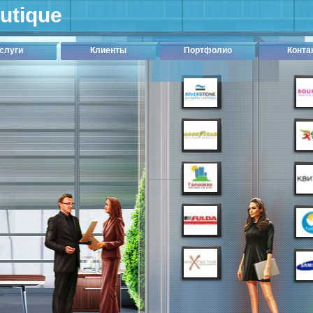
outique
слуги
Клиенты
Портфолио
Конта