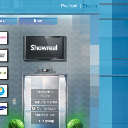
Русский
|
English
кты
Блог
Production
Studio
Hakuna Matata
MirContenta.com
Vorobey.com
CRB group