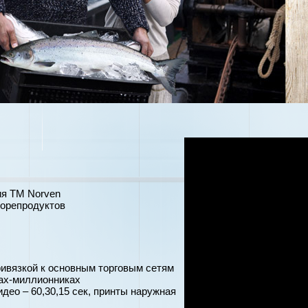
ия TM Norven
морепродуктов
ривязкой к основным торговым сетям
ах-миллионниках
ео – 60,30,15 сек, принты наружная