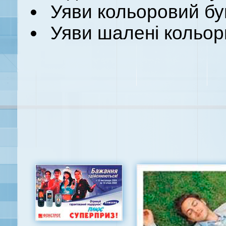
Уяви кольоровий б
Уяви шалені кольор