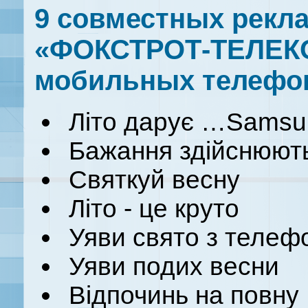
9 совместных рекл
«ФОКСТРОТ-ТЕЛЕКО
мобильных телефо
Літо дарує …Samsu
Бажання здійснюют
Святкуй весну
Літо - це круто
Уяви свято з теле
Уяви подих весни
Відпочинь на повну