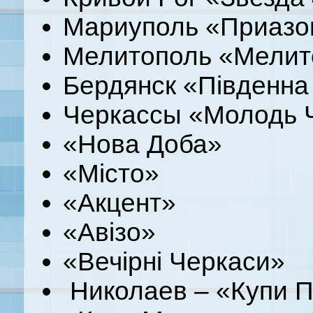
Мариуполь «Приазо
Мелитополь «Мелит
Бердянск «Південна
Черкассы «Молодь 
«Нова Доба»
«Місто»
«Акцент»
«Авізо»
«Вечірні Черкаси»
Николаев – «Купи 