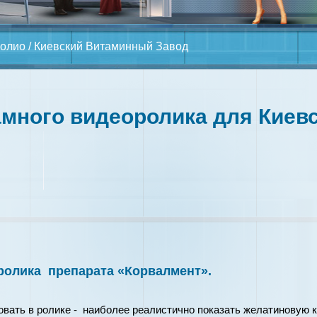
олио
/ Киевский Витаминный Завод
амного видеоролика для Киев
ролика препарата «Корвалмент».
вать в ролике - наиболее реалистично показать желатиновую ка