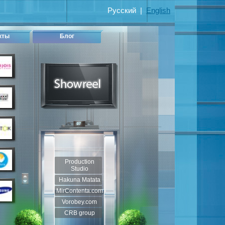
Русский
|
English
кты
Блог
Production
Studio
Hakuna Matata
MirContenta.com
Vorobey.com
CRB group