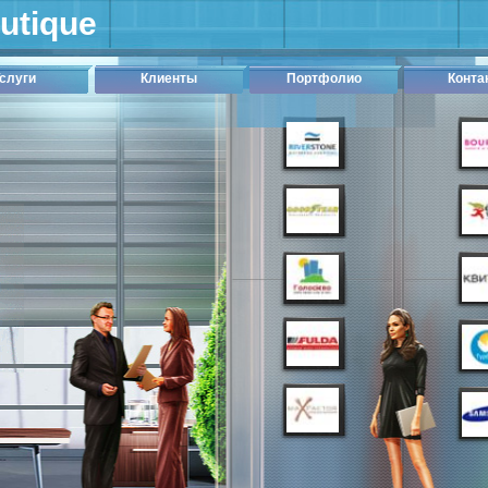
outique
слуги
Клиенты
Портфолио
Конта