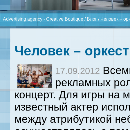
Advertising agency - Creative Boutique
/
Блог
/ Человек – ор
Человек – оркес
Всем
17.09.2012
рекламных рол
концерт. Для игры на
известный
актер испо
между атрибутикой не