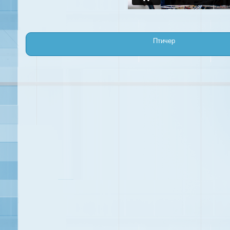
Птичер