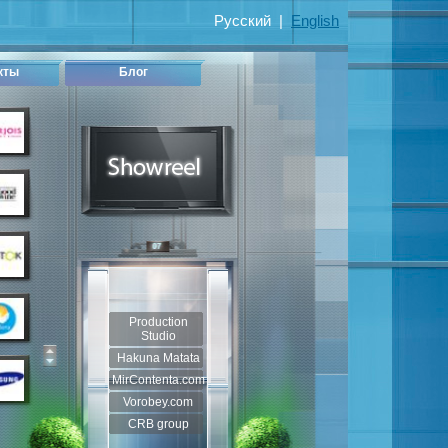
Русский
|
English
кты
Блог
Production
Studio
Hakuna Matata
MirContenta.com
Vorobey.com
CRB group