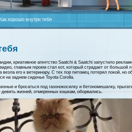
 Как хорошо внутри тебя
тебя
ндии, креативное агентство Saatchi & Saatchi запустило реклам
видео, главным героем стал кот, который страдает от большой 
а везла его к ветеринару. С тех пор питомец потерял покой, но 
я на заднем сиденье Toyota Corolla.
изнью и бросаться под газонокосилку и бетономешалку, прыгать
е девять жизней, отмеренных кошкам, оборвались.