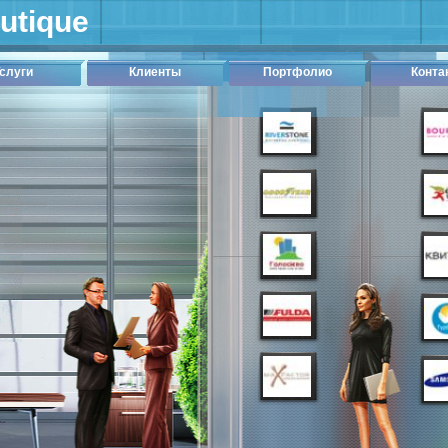
outique
слуги
Клиенты
Портфолио
Конта