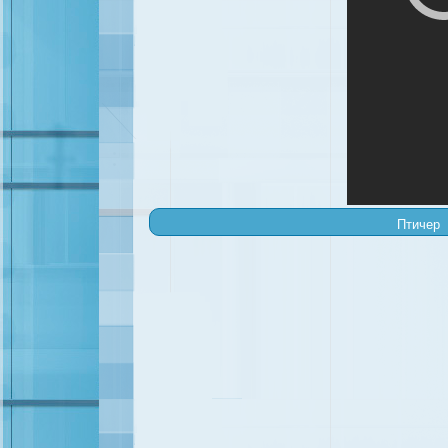
Птичер