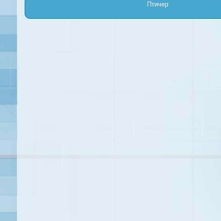
Птичер