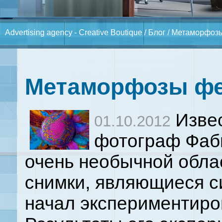
Advertising agency - Creative Boutique
/
Блог
/ Метаморфоз
Метаморфозы фе
Извес
01.10.2012
фотограф Фаби
очень необычной обла
снимки, являющиеся с
начал экспериментиро